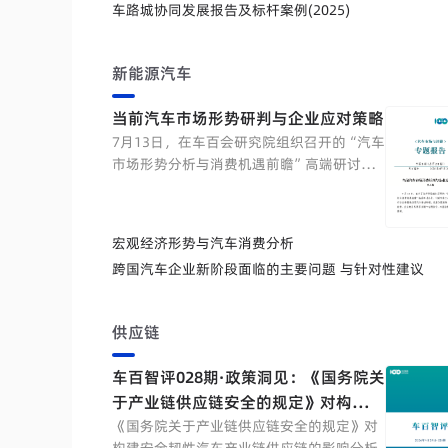
车路城协同发展报告及标杆案例(2025)
车端、路端、云端、运营端、制度端五方面
提出对策建议。
新能源汽车
当前汽车市场形势研判与企业应对策略
7月13日，在车百会研究院组织召开的“汽车
市场形势分析与消费机遇前瞻”高端研讨会
上，中国汽车工业咨询委员会主任安庆衡围
绕当前汽车市场形势、成本供需格局、今明
两年市场趋势、企业破局思路等议题作专题
宏观经济形势与汽车消费分析
发言，本报告根据其发言内容整理。
跨国汽车企业新阶段面临的主要问题 与针对性建议
供应链
车百智评028期·政策洞见：《国务院关
于产业链供应链安全的规定》对构建安
全韧性汽车产业链供应链的影响分析
《国务院关于产业链供应链安全的规定》对