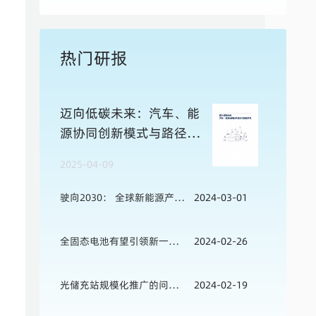
丰田计划2027年在日本投产新一代混
动电池
2026-08-05 14:26:25
热门研报
上汽通用完成续约，合资协议延长20年
至2047年
2026-08-05 10:40:29
迈向低碳未来：汽车、能
源协同创新模式与路径研
究
2025-04-09
驶向2030： 全球新能源产业
2024-03-01
发展格局与展望
全固态电池有望引领新一轮
2024-02-26
电池革命
光储充站规模化推广的问题
2024-02-19
与建议