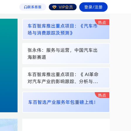
VIP会员
登录
/
注册
联系客服
热点
车百智库推出重点项目：《汽车市
场与消费跟踪及预测》
张永伟：服务与运营，中国汽车出
海新赛道
车百智库推出重点项目：《 AI革命
对汽车产业的影响跟踪、分析与对
策》
热点
车百智选产业服务年包重磅上线！
前小鹏副总裁陈永海加入众擎机器人
担任运营总裁
2026-08-06 16:15:46