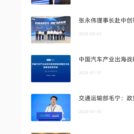
张永伟理事长赴中创
2026-08-03
中国汽车产业出海战
11日举办
2026-07-31
交通运输部毛宁：政
车道
2026-07-30