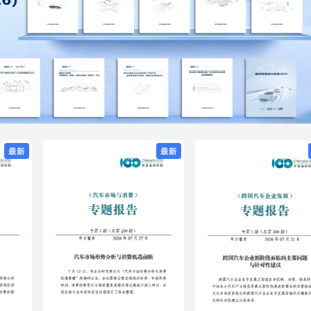
最新
最新